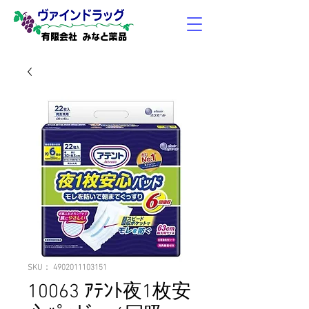
有限会社 みなと薬品
SKU： 4902011103151
10063 ｱﾃﾝﾄ夜1枚安