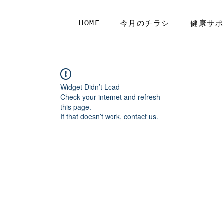
HOME
今月のチラシ
健康サ
Widget Didn’t Load
Check your internet and refresh
this page.
If that doesn’t work, contact us.