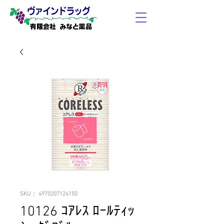
有限会社 みなと薬品
SKU： 4970207124150
10126 ｺｱﾚｽ ﾛｰﾙﾃｨｯ