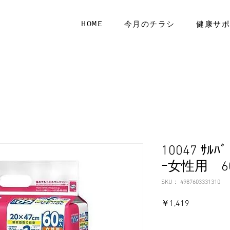
HOME
今月のチラシ
健康サ
10047 ｻﾙ
ｰ女性用 6
SKU： 4987603331310
価
￥1,419
格