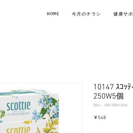
HOME
今月のチラシ
健康サ
10147 ｽｺｯ
250W5個
SKU： 4901750413316
価
￥548
格