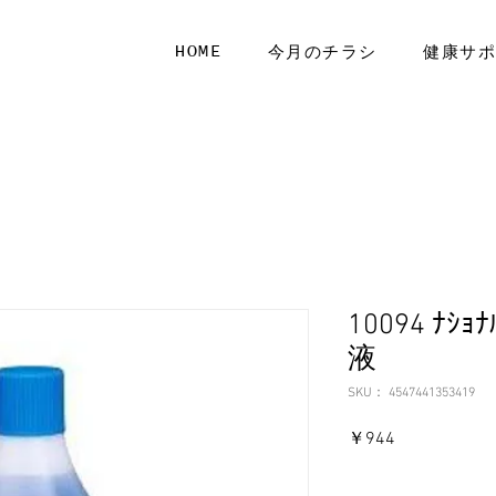
HOME
今月のチラシ
健康サ
10094 ﾅｼｮ
液
SKU： 4547441353419
価
￥944
格