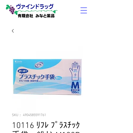
有限会社 みなと薬品
SKU： 4904585591761
10116 ﾘﾌﾚ ﾌﾟﾗｽﾁｯｸ