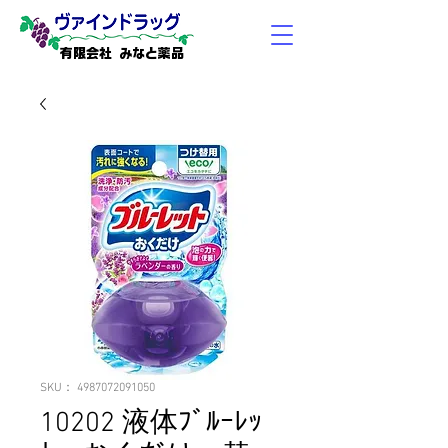
有限会社 みなと薬品
SKU： 4987072091050
10202 液体ﾌﾞﾙｰﾚｯ