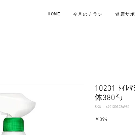
HOME
今月のチラシ
健康サ
10231 ﾄｲﾚ
体380㍉
SKU： 4901301424952
価
￥394
格