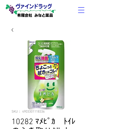
有限会社 みなと薬品
SKU： 4903301118336
10282 ﾏﾒﾋﾟｶ ﾄｲﾚ