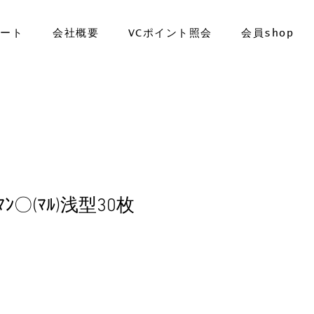
ポート
会社概要
VCポイント照会
会員shop
ﾄﾏﾝ〇(ﾏﾙ)浅型30枚