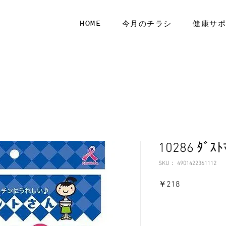
HOME
今月のチラシ
健康サ
10286 ﾀﾞｽ
SKU： 4901422361112
価
￥218
格