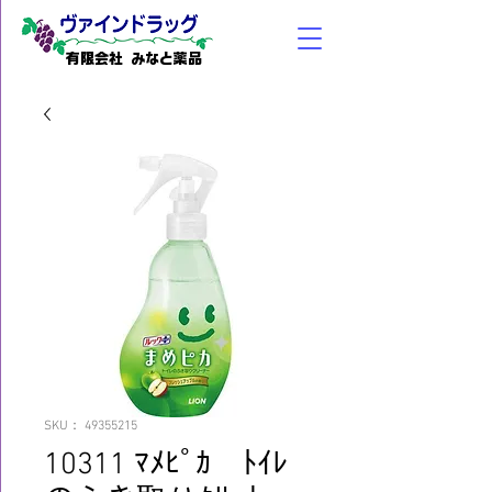
有限会社 みなと薬品
SKU： 49355215
10311 ﾏﾒﾋﾟｶ ﾄｲﾚ