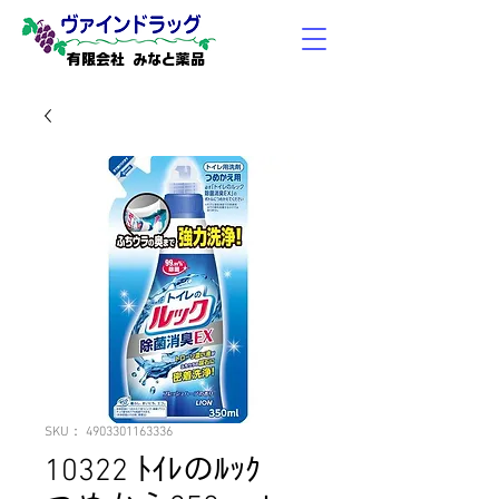
有限会社 みなと薬品
SKU： 4903301163336
10322 ﾄｲﾚのﾙｯｸ