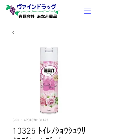
有限会社 みなと薬品
SKU： 4901070131143
10325 ﾄｲﾚﾉｼｮｳｼｭｳﾘ