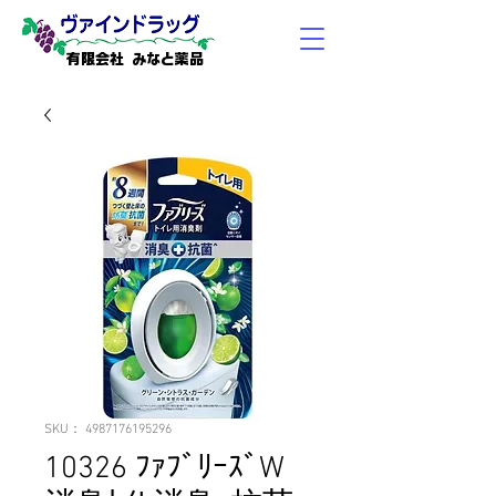
有限会社 みなと薬品
SKU： 4987176195296
10326 ﾌｧﾌﾞﾘｰｽﾞW