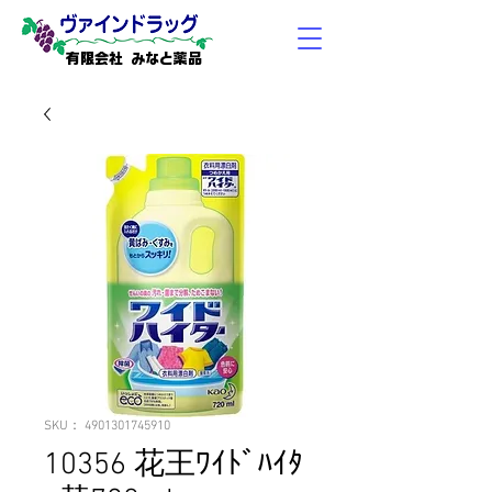
有限会社 みなと薬品
SKU： 4901301745910
10356 花王ﾜｲﾄﾞﾊｲﾀ