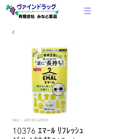
有限会社 みなと薬品
SKU： 4901301420923
10376 ｴﾏｰﾙ ﾘﾌﾚｯｼｭ