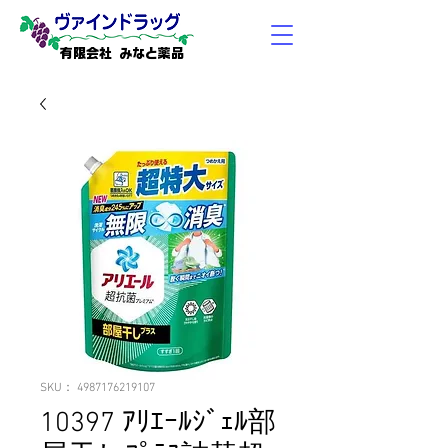
有限会社 みなと薬品
SKU： 4987176219107
10397 ｱﾘｴｰﾙｼﾞｪﾙ部