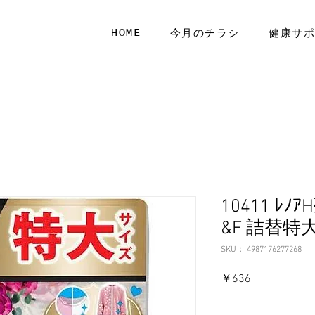
HOME
今月のチラシ
健康サ
10411 ﾚﾉ
&F 詰替特大
SKU： 4987176277268
価
￥636
格