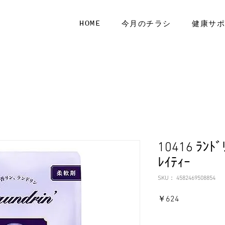
HOME
今月のチラシ
健康サ
10416 ﾗﾝ
ﾚｲﾃｨｰ
SKU： 4582469508854
価
￥624
格