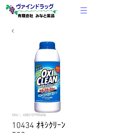
有限会社 みなと薬品
SKU： 4582107955606
10434 ｵｷｼｸﾘｰﾝ