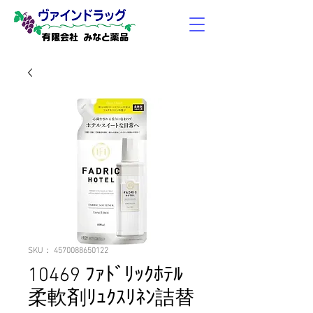
有限会社 みなと薬品
SKU： 4570088650122
10469 ﾌｧﾄﾞﾘｯｸﾎﾃﾙ
柔軟剤ﾘｭｸｽﾘﾈﾝ詰替