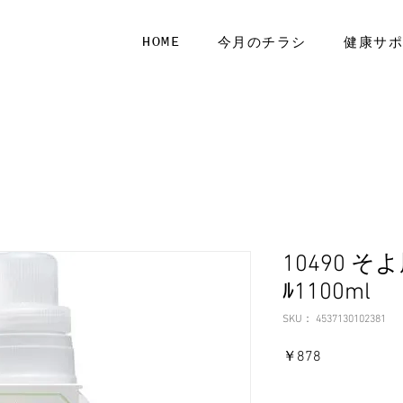
HOME
今月のチラシ
健康サ
10490 
ﾙ1100ml
SKU： 4537130102381
価
￥878
格