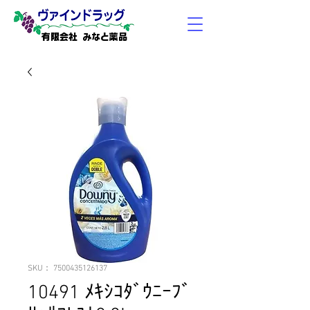
有限会社 みなと薬品
SKU： 7500435126137
10491 ﾒｷｼｺﾀﾞｳﾆｰﾌﾞ