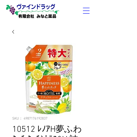
有限会社 みなと薬品
SKU： 4987176192837
10512 ﾚﾉｱH夢ふわ