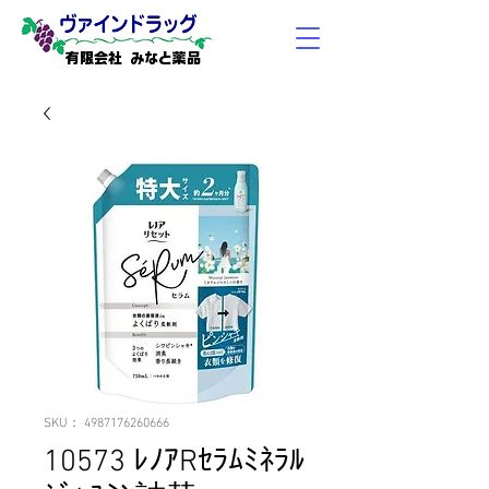
有限会社 みなと薬品
SKU： 4987176260666
10573 ﾚﾉｱRｾﾗﾑﾐﾈﾗﾙ