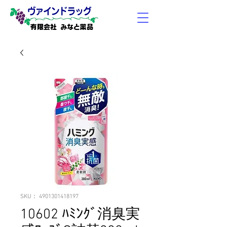
有限会社 みなと薬品
SKU： 4901301418197
10602 ﾊﾐﾝｸﾞ消臭実