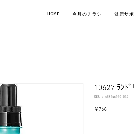
HOME
今月のチラシ
健康サ
10627 ﾗﾝ
SKU： 4582469501039
価
￥768
格