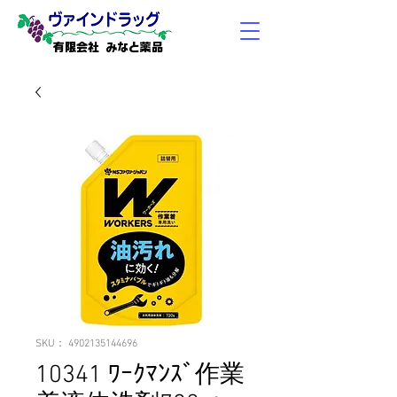
有限会社 みなと薬品
SKU： 4902135144696
10341 ﾜｰｸﾏﾝｽﾞ作業