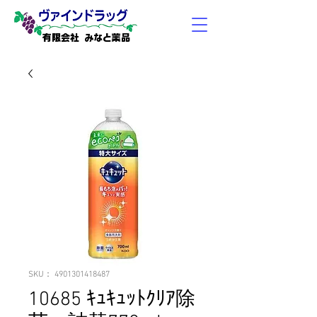
有限会社 みなと薬品
SKU： 4901301418487
10685 ｷｭｷｭｯﾄｸﾘｱ除