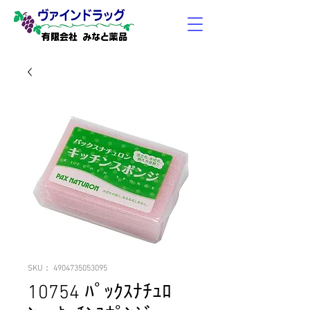
有限会社 みなと薬品
SKU： 4904735053095
10754 ﾊﾟｯｸｽﾅﾁｭﾛ