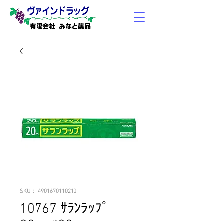
有限会社 みなと薬品
SKU： 4901670110210
10767 ｻﾗﾝﾗｯﾌﾟ