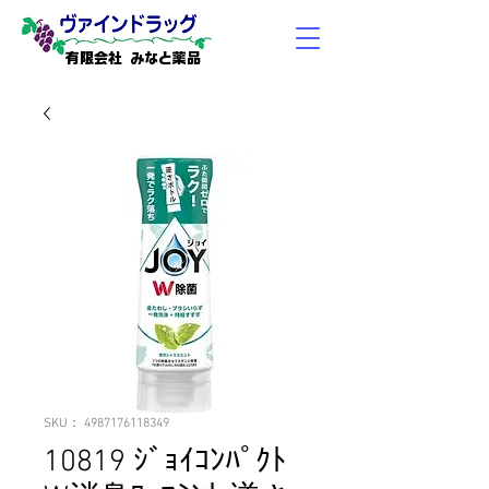
有限会社 みなと薬品
SKU： 4987176118349
10819 ｼﾞｮｲｺﾝﾊﾟｸﾄ